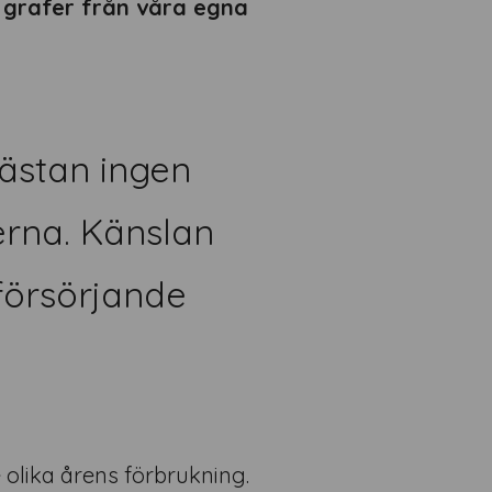
av grafer från våra egna
ästan ingen
rna. Känslan
vförsörjande
 olika årens förbrukning.