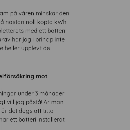
fram på våren minskar den
på nästan noll köpta kWh
letterats med ett batteri
av har jag i princip inte
e heller upplevt de
helförsäkring mot
äkningar under 3 månader
gt vill jag påstå! Är man
r det dags att titta
 ett batteri installerat.