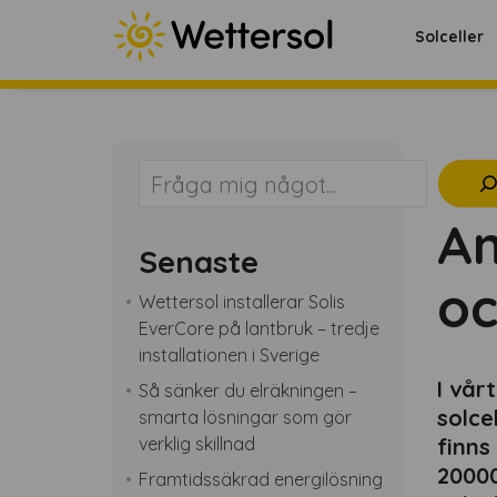
Solceller
Sök
An
Senaste
oc
Wettersol installerar Solis
EverCore på lantbruk – tredje
installationen i Sverige
I vår
Så sänker du elräkningen –
solce
smarta lösningar som gör
verklig skillnad
finns
20000
Framtidssäkrad energilösning