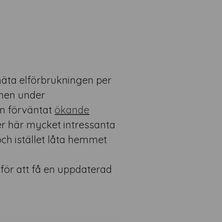
i
 mäta elförbrukningen per
onen under
den förväntat
ökande
er här mycket intressanta
ch istället låta hemmet
1 för att få en uppdaterad