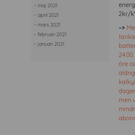
energi
maj 2021
2kr/k
april 2021
mars 2021
–>
Me
februari 2021
tankas
januari 2021
batter
24.00.
öre o
aldri
kalky
dagen.
men v
mindr
abon