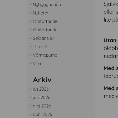
Självk
Nybyggnation
eller 
Nyheter
lite p
Omfattande
Omfattande
Solpaneler
Utan 
Thiink AI
oktob
Värmepump
nedan
Villa
Med s
febru
Arkiv
Med s
juli 2026
med e
juni 2026
maj 2026
april 2026