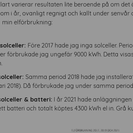
lart varierar resultaten lite beroende på om det ä
som i år, ovanligt regnigt och kallt under senvår o
å min elförbrukning:
solceller:
Före 2017 hade jag inga solceller. Per
er förbrukade jag ungefär 9000 kWh. Detta visas 
.
olceller:
Samma period 2018 hade jag installerat
ari 2018). Då förbrukade jag under samma perio
olceller & batteri:
I år 2021 hade anläggningen
tt batteri och totalt köptes 4300 kWh el in. Grå ku