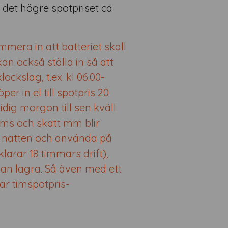
r det högre spotpriset ca
era in att batteriet skall
kan också ställa in så att
ockslag, t.ex. kl 06.00-
er in el till spotpris 20
dig morgon till sen kväll
oms och skatt mm blir
å natten och använda på
klarar 18 timmars drift),
 kan lagra. Så även med ett
ar timspotpris-