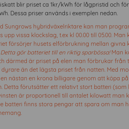
skatt blir priset ca 1kr/kWh för lågpristid och fö
Wh. Dessa priser används i exemplen nedan.
d Sungrows hybridväxelriktare kan man programm
 upp vissa klockslag, t.ex kl 00.00 till 05.00. Man 
iet försörjer husets elförbrukning mellan givna kl
Detta gör batteriet till en riktig sparbössa!
Man köp
ch därmed är priset på elen man förbrukar från ti
g dyrare än det lägsta priset från natten. Med m
len nästan en krona billigare genom att köpa p
 Detta förutsätter ett relativt stort batteri (som 
insten är proportionell till antalet kilowatt man
e batteri finns stora pengar att spara om man h
nemang.