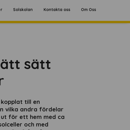
Hoppa
er
Solskolan
Kontakta oss
Om Oss
till
innehåll
ätt sätt
r
kopplat till en
 vilka andra fördelar
n ut för ett hem med ca
solceller och med