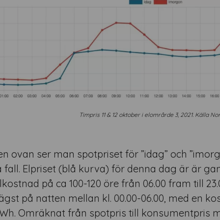
Timpris 11 & 12 oktober i elområrde 3, 2021. Källa No
fen ovan ser man spotpriset för ”idag” och ”imorg
ta fall. Elpriset (blå kurva) för denna dag är är
kostnad på ca 100-120 öre från 06.00 fram till 23.
ägst på natten mellan kl. 00.00-06.00, med en k
Wh. Omräknat från spotpris till konsumentpris