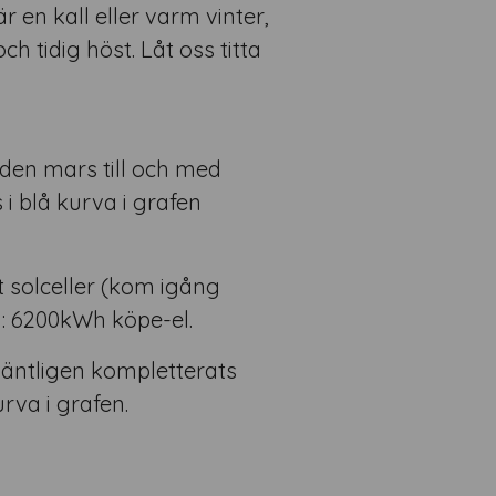
r en kall eller varm vinter,
ch tidig höst. Låt oss titta
ioden mars till och med
i blå kurva i grafen
 solceller (kom igång
d: 6200kWh köpe-el.
 äntligen kompletterats
rva i grafen.