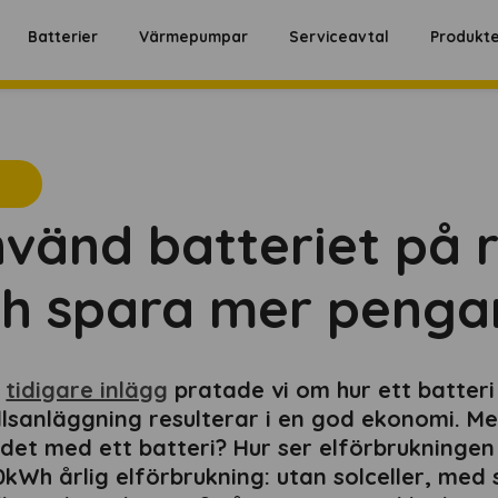
Batterier
Värmepumpar
Serviceavtal
Produkt
vänd batteriet på r
h spara mer penga
t
tidigare inlägg
pratade vi om hur
ett batteri 
llsanläggning resulterar i en god ekonomi.
Men
 det med ett batteri? Hur ser elförbrukninge
kWh årlig elförbrukning: utan solceller, med 