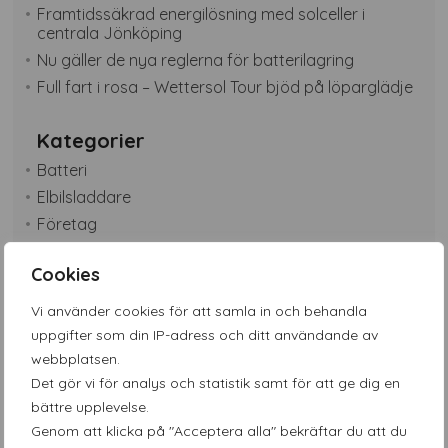
Framtidssäkrad energilösning med solceller i
centrala Jönköping
Nu gäller de nya reglerna för batterilagring
Full fart i rosa – Wettersol Tour bjöd på löparglädje
Kategorier
Batteri
Elbilsladdare
Företag
Grundläggande
Cookies
Grunläggande
Kundcase
Vi använder cookies för att samla in och behandla
Lantbruk
uppgifter som din IP-adress och ditt användande av
Nybyggnation
webbplatsen.
Det gör vi för analys och statistik samt för att ge dig en
Nyheter
bättre upplevelse.
Omfattande
Genom att klicka på "Acceptera alla" bekräftar du att du
Omfattande