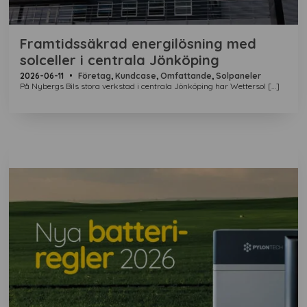
Framtidssäkrad energilösning med
solceller i centrala Jönköping
2026-06-11
•
Företag
,
Kundcase
,
Omfattande
,
Solpaneler
På Nybergs Bils stora verkstad i centrala Jönköping har Wettersol […]