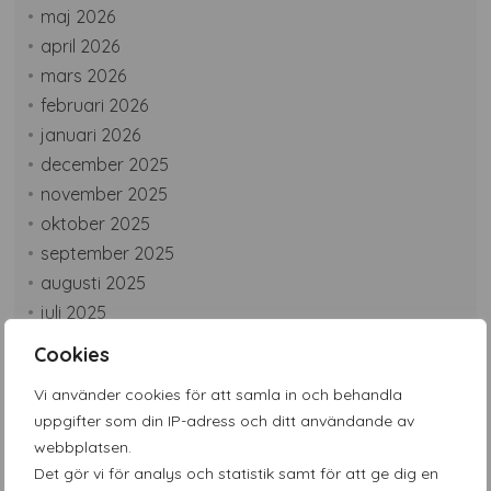
maj 2026
april 2026
mars 2026
februari 2026
januari 2026
december 2025
november 2025
oktober 2025
september 2025
augusti 2025
juli 2025
juni 2025
Cookies
maj 2025
Vi använder cookies för att samla in och behandla
april 2025
uppgifter som din IP-adress och ditt användande av
mars 2025
webbplatsen.
februari 2025
Det gör vi för analys och statistik samt för att ge dig en
januari 2025