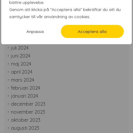
bättre upplevelse.
december 2024
Genom att klicka på "Acceptera alla" bekräftar du att du
november 2024
samtycker till vår användning av cookies.
oktober 2024
Anpassa
Acceptera alla
september 2024
augusti 2024
juli 2024
juni 2024
maj 2024
april 2024
mars 2024
februari 2024
januari 2024
december 2023
november 2023
oktober 2023
augusti 2023