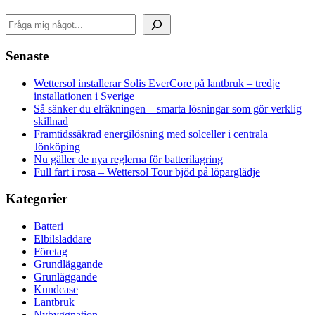
Sök
Senaste
Wettersol installerar Solis EverCore på lantbruk – tredje
installationen i Sverige
Så sänker du elräkningen – smarta lösningar som gör verklig
skillnad
Framtidssäkrad energilösning med solceller i centrala
Jönköping
Nu gäller de nya reglerna för batterilagring
Full fart i rosa – Wettersol Tour bjöd på löparglädje
Kategorier
Batteri
Elbilsladdare
Företag
Grundläggande
Grunläggande
Kundcase
Lantbruk
Nybyggnation