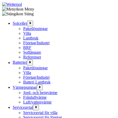
Meny
Hoppa
Stäng
till
innehåll
Solceller
Paketlösningar
Villa
Lantbruk
Företag/Industri
BRF
Solfångare
Referenser
Batterier
Paketlösningar
Villa
Företag/Industri
Batteri Lantbruk
Värmepumpar
Jord- och bergvärme
Frånluftvärme
Luft/vattenvärme
Serviceavtal
Serviceavtal för villa
Serviceavtal för företag