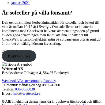
januari 2021
Är solceller på villa lönsamt?
Den genomsnittliga återbetalningstiden för solceller och batteri till
villa är mellan 10-15 år i Sverige. Om solcellerna och batteriet
kombineras med Checkwatt halveras återbetalningstiden på grund
av den goda ersättningen man får av att låna ut batteriet till
CheckWatt. Eftersom effektgarantin på solpanelerna ofta är runt 25
år blir det en väldigt lönsam investering.
2023-10-11
Kontakta oss
Wettersol AB
Besöksadress: Tallvägen 4, 564 35 Bankeryd
Wettersol AB:s personuppgiftspolicy
Telefontid: måndag-fredag 08:00-16:00
Telefon:
036-3300830
E-post:
info@wettersol.se
Allt innehåll på denna hemsida är upphovsrättsskyddat och tillhör