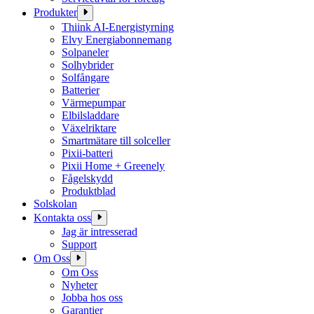
Produkter
Thiink AI-Energistyrning
Elvy Energiabonnemang
Solpaneler
Solhybrider
Solfångare
Batterier
Värmepumpar
Elbilsladdare
Växelriktare
Smartmätare till solceller
Pixii-batteri
Pixii Home + Greenely
Fågelskydd
Produktblad
Solskolan
Kontakta oss
Jag är intresserad
Support
Om Oss
Om Oss
Nyheter
Jobba hos oss
Garantier