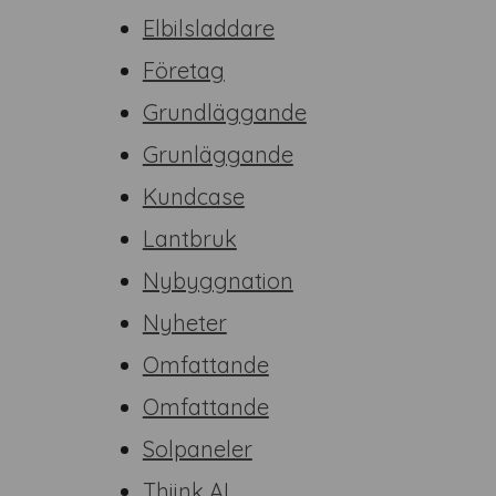
Elbilsladdare
Företag
Grundläggande
Grunläggande
Kundcase
Lantbruk
Nybyggnation
Nyheter
Omfattande
Omfattande
Solpaneler
Thiink AI