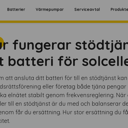
Batterier
Värmepumpar
Serviceavtal
Produkt
r fungerar stödtjäns
t batteri för solcell
att ansluta ditt batteri för till en stödtjänst kan
dsrättsförening eller företag både tjäna pengar oc
ka elnätet stabilt genom frekvensreglering. När d
ller till en stödtjänst är du med och balanserar 
enom får du ersättning. Hur stor ersättning du får
tet.