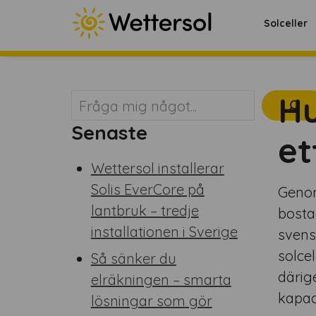
Solceller
Hu
Sök
Senaste
et
Wettersol installerar
Solis EverCore på
Genom 
lantbruk – tredje
bosta
installationen i Sverige
svens
solce
Så sänker du
därig
elräkningen – smarta
kapaci
lösningar som gör