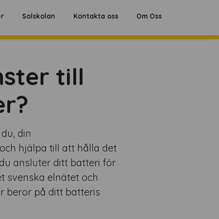
Hoppa
er
Solskolan
Kontakta oss
Om Oss
till
innehåll
ter till
er?
 du, din
h hjälpa till att hålla det
u ansluter ditt batteri för
det svenska elnätet och
 beror på ditt batteris