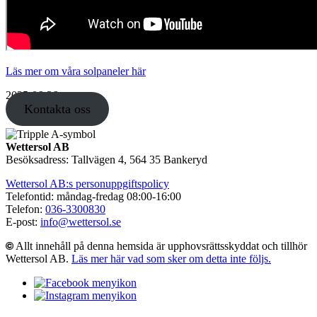
Läs mer om våra solpaneler här
2025-06-26
Kontakta oss
Wettersol AB
Besöksadress: Tallvägen 4, 564 35 Bankeryd
Wettersol AB:s personuppgiftspolicy
Telefontid: måndag-fredag 08:00-16:00
Telefon:
036-3300830
E-post:
info@wettersol.se
Allt innehåll på denna hemsida är upphovsrättsskyddat och tillhör
Wettersol AB.
Läs mer här vad som sker om detta inte följs.