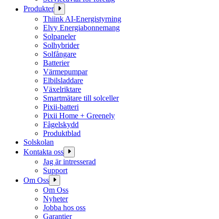
Produkter
Thiink AI-Energistyrning
Elvy Energiabonnemang
Solpaneler
Solhybrider
Solfångare
Batterier
Värmepumpar
Elbilsladdare
Växelriktare
Smartmätare till solceller
Pixii-batteri
Pixii Home + Greenely
Fågelskydd
Produktblad
Solskolan
Kontakta oss
Jag är intresserad
Support
Om Oss
Om Oss
Nyheter
Jobba hos oss
Garantier