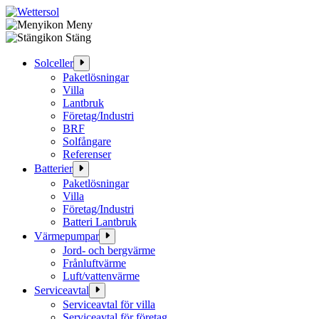
Meny
Hoppa
Stäng
till
innehåll
Solceller
Paketlösningar
Villa
Lantbruk
Företag/Industri
BRF
Solfångare
Referenser
Batterier
Paketlösningar
Villa
Företag/Industri
Batteri Lantbruk
Värmepumpar
Jord- och bergvärme
Frånluftvärme
Luft/vattenvärme
Serviceavtal
Serviceavtal för villa
Serviceavtal för företag