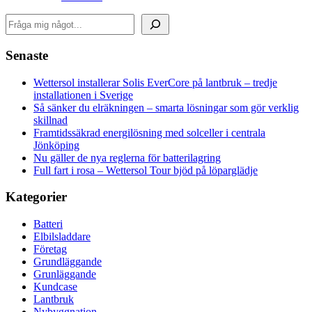
Sök
Senaste
Wettersol installerar Solis EverCore på lantbruk – tredje
installationen i Sverige
Så sänker du elräkningen – smarta lösningar som gör verklig
skillnad
Framtidssäkrad energilösning med solceller i centrala
Jönköping
Nu gäller de nya reglerna för batterilagring
Full fart i rosa – Wettersol Tour bjöd på löparglädje
Kategorier
Batteri
Elbilsladdare
Företag
Grundläggande
Grunläggande
Kundcase
Lantbruk
Nybyggnation