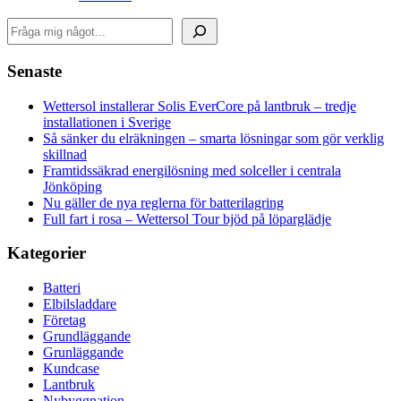
Sök
Senaste
Wettersol installerar Solis EverCore på lantbruk – tredje
installationen i Sverige
Så sänker du elräkningen – smarta lösningar som gör verklig
skillnad
Framtidssäkrad energilösning med solceller i centrala
Jönköping
Nu gäller de nya reglerna för batterilagring
Full fart i rosa – Wettersol Tour bjöd på löparglädje
Kategorier
Batteri
Elbilsladdare
Företag
Grundläggande
Grunläggande
Kundcase
Lantbruk
Nybyggnation