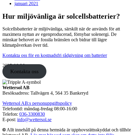
januari 2021
Hur miljövänliga är solcellsbatterier?
Solcellsbatterier är miljövänliga, särskilt när de används för att
maximera nyttan av egenproducerad, förnybar solenergi. De
minskar behovet av fossila bränslen och bidrar till lägre
klimatpåverkan över tid.
Kontakta oss för en kostnadsfri rådgivning om batterier
2025-06-26
Kontakta oss
Wettersol AB
Besöksadress: Tallvägen 4, 564 35 Bankeryd
Wettersol AB:s personuppgiftspolicy
Telefontid: måndag-fredag 08:00-16:00
Telefon:
036-3300830
E-post:
info@wettersol.se
Allt innehåll på denna hemsida är upphovsrättsskyddat och tillhör