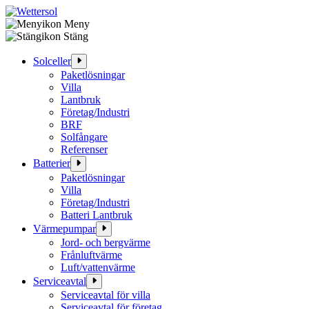
Meny
Hoppa
Stäng
till
innehåll
Solceller
Paketlösningar
Villa
Lantbruk
Företag/Industri
BRF
Solfångare
Referenser
Batterier
Paketlösningar
Villa
Företag/Industri
Batteri Lantbruk
Värmepumpar
Jord- och bergvärme
Frånluftvärme
Luft/vattenvärme
Serviceavtal
Serviceavtal för villa
Serviceavtal för företag