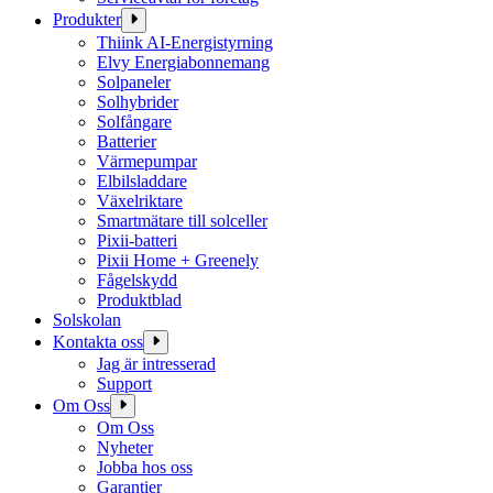
Produkter
Thiink AI-Energistyrning
Elvy Energiabonnemang
Solpaneler
Solhybrider
Solfångare
Batterier
Värmepumpar
Elbilsladdare
Växelriktare
Smartmätare till solceller
Pixii-batteri
Pixii Home + Greenely
Fågelskydd
Produktblad
Solskolan
Kontakta oss
Jag är intresserad
Support
Om Oss
Om Oss
Nyheter
Jobba hos oss
Garantier