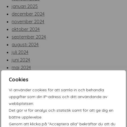
januari 2025
december 2024
november 2024
oktober 2024
september 2024
augusti 2024
juli 2024
juni 2024
maj 2024
april 2024
Cookies
mars 2024
Vi använder cookies för att samla in och behandla
februari 2024
uppgifter som din IP-adress och ditt användande av
januari 2024
webbplatsen.
december 2023
Det gör vi för analys och statistik samt för att ge dig en
november 2023
bättre upplevelse.
oktober 2023
Genom att klicka på "Acceptera alla" bekräftar du att du