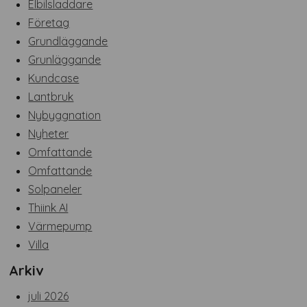
Elbilsladdare
Företag
Grundläggande
Grunläggande
Kundcase
Lantbruk
Nybyggnation
Nyheter
Omfattande
Omfattande
Solpaneler
Thiink AI
Värmepump
Villa
Arkiv
juli 2026