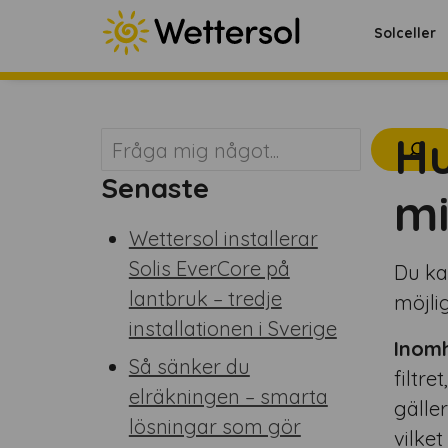
Solceller
Hu
Sök
Senaste
mi
Wettersol installerar
Solis EverCore på
Du ka
lantbruk – tredje
möjlig
installationen i Sverige
Inom
Så sänker du
filtre
elräkningen – smarta
gälle
lösningar som gör
vilke