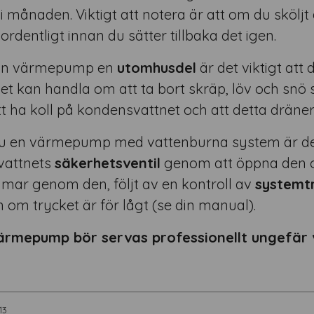
 månaden. Viktigt att notera är att om du sköljt a
ordentligt innan du sätter tillbaka det igen.
din värmepump en
utomhusdel
är det viktigt att d
. Det kan handla om att ta bort skräp, löv och snö
tt ha koll på kondensvattnet och att detta dräne
u en värmepump med vattenburna system är det
vattnets
säkerhetsventil
genom att öppna den oc
mar genom den, följt av en kontroll av
systemt
n om trycket är för lågt (se din manual).
ärmepump bör servas professionellt ungefär v
13