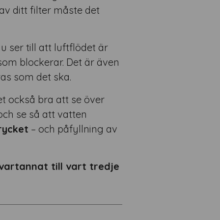
v ditt filter måste det
u ser till att luftflödet är
 som blockerar. Det är även
ras som det ska.
 också bra att se över
h se så att vatten
rycket
– och påfyllning av
artannat till vart tredje