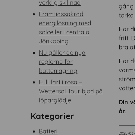
verklig skillnad
gång i
Framtidssäkrad
torka 
energilösning med
Har 
solceller i centrala
fritt
Jönköping
bra a
Nu gäller de nya
Har d
reglerna för
varm
batterilagring
ström
Full fart i rosa –
vatte
Wettersol Tour bjöd på
löparglädje
Din v
år.
Kategorier
Batteri
2025-03-