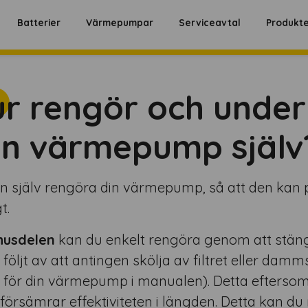
Batterier
Värmepumpar
Serviceavtal
Produkt
r rengör och under
n värmepump själv
n själv rengöra din värmepump, så att den kan 
t.
husdelen
kan du enkelt rengöra genom att stäng
t, följt av att antingen skölja av filtret eller d
r för din värmepump i manualen). Detta efterso
t försämrar effektiviteten i längden. Detta kan d