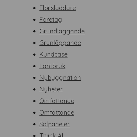
Elbilsladdare
Företag
Grundläggande
Grunläggande
Kundcase
Lantbruk
Nybyggnation
Nyheter
Omfattande
Omfattande
Solpaneler
Thiink AI