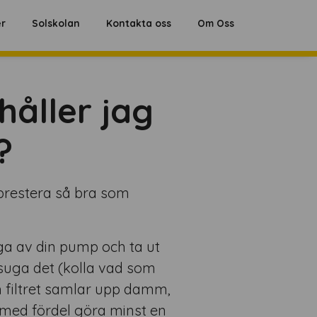
Hoppa
er
Solskolan
Kontakta oss
Om Oss
till
innehåll
håller jag
?
prestera så bra som
a av din pump och ta ut
ammsuga det (kolla vad som
m filtret samlar upp damm,
u med fördel göra minst en