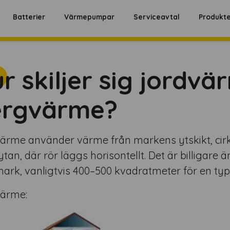
Batterier
Värmepumpar
Serviceavtal
Produkt
r skiljer sig jordvä
ergvärme?
ärme använder värme från markens ytskikt, cir
tan, där rör läggs horisontellt. Det är billigar
ark, vanligtvis 400–500 kvadratmeter för en typisk
ärme: