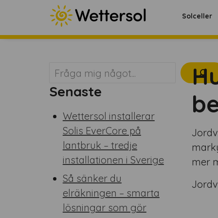
Solceller
Hu
Sök
Senaste
b
Wettersol installerar
Solis EverCore på
Jordv
lantbruk – tredje
marky
installationen i Sverige
mer m
Så sänker du
Jordv
elräkningen – smarta
lösningar som gör