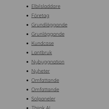
Elbilsladdare
Företag
Grundläggande
Grunläggande
Kundcase
Lantbruk
Nybyggnation
Nyheter
Omfattande
Omfattande
Solpaneler
Thiink AI