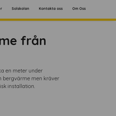
Hoppa
er
Solskolan
Kontakta oss
Om Oss
till
innehåll
rme från
ka en meter under
e än bergvärme men kräver
 installation​.