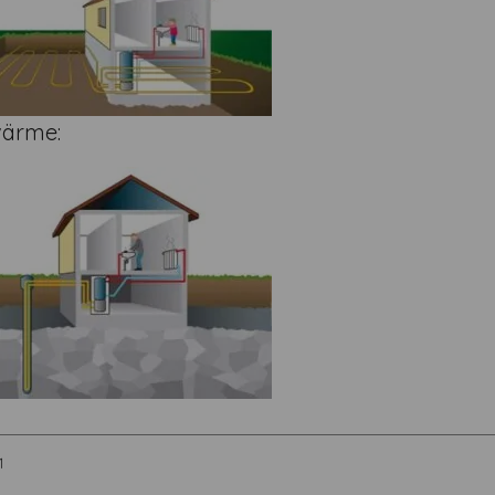
värme:
1