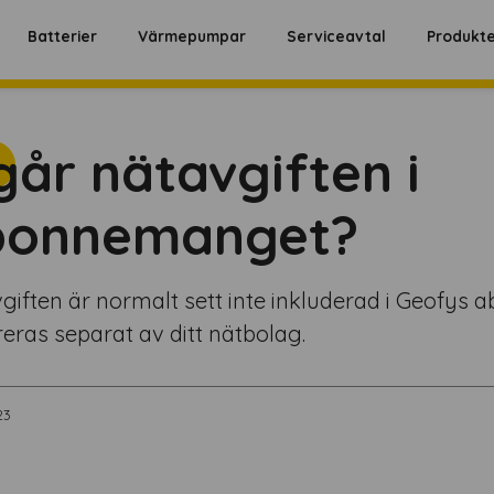
Batterier
Värmepumpar
Serviceavtal
Produkt
går nätavgiften i
bonnemanget?
giften är normalt sett inte inkluderad i Geofy
reras separat av ditt nätbolag.
23