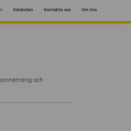
Hoppa
er
Solskolan
Kontakta oss
Om Oss
till
innehåll
s abonnemang och