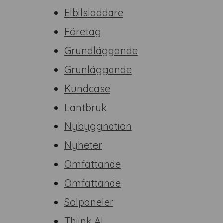
Elbilsladdare
Företag
Grundläggande
Grunläggande
Kundcase
Lantbruk
Nybyggnation
Nyheter
Omfattande
Omfattande
Solpaneler
Thiink AI