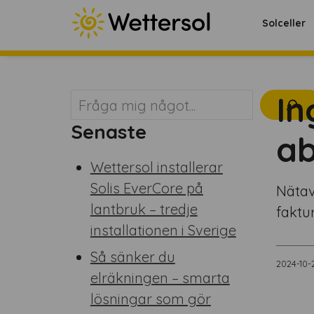
Solceller
In
Sök
Senaste
a
Wettersol installerar
Solis EverCore på
Nätav
lantbruk – tredje
faktu
installationen i Sverige
Så sänker du
2024-10-
elräkningen – smarta
lösningar som gör