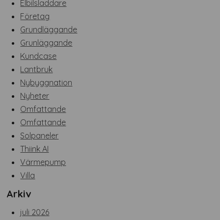
Elbilsladdare
Företag
Grundläggande
Grunläggande
Kundcase
Lantbruk
Nybyggnation
Nyheter
Omfattande
Omfattande
Solpaneler
Thiink AI
Värmepump
Villa
Arkiv
juli 2026