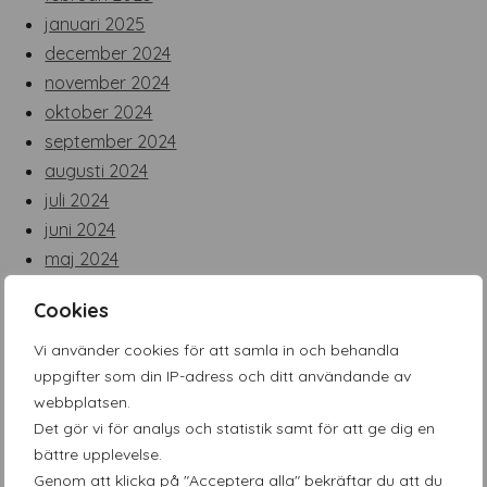
januari 2025
december 2024
november 2024
oktober 2024
september 2024
augusti 2024
juli 2024
juni 2024
maj 2024
april 2024
Cookies
mars 2024
februari 2024
Vi använder cookies för att samla in och behandla
januari 2024
uppgifter som din IP-adress och ditt användande av
webbplatsen.
december 2023
Det gör vi för analys och statistik samt för att ge dig en
november 2023
bättre upplevelse.
oktober 2023
Genom att klicka på "Acceptera alla" bekräftar du att du