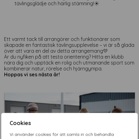
tävlingsglädje och härlig stämning!☀️
Ett varmt tack till arrangörer och funktionärer som
skapade en fantastisk tävlingsupplevelse – vi är så glada
över att vara en del av detta arrangemang💛
Är du nyfiken på att testa orientering? Hitta en klubb
nära dig och upptäck en rolig och utmanande sport som
kombinerar natur, rörelse och hjärngympa.
Hoppas vi ses nästa år!
Cookies
Vi använder cookies för att samla in och behandla