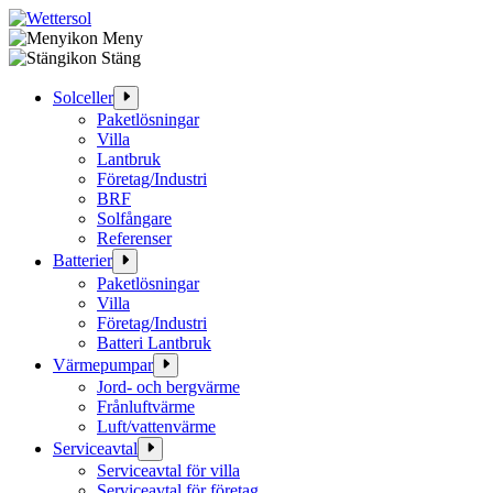
Meny
Hoppa
Stäng
till
innehåll
Solceller
Paketlösningar
Villa
Lantbruk
Företag/Industri
BRF
Solfångare
Referenser
Batterier
Paketlösningar
Villa
Företag/Industri
Batteri Lantbruk
Värmepumpar
Jord- och bergvärme
Frånluftvärme
Luft/vattenvärme
Serviceavtal
Serviceavtal för villa
Serviceavtal för företag