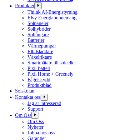
Produkter
Thiink AI-Energistyrning
Elvy Energiabonnemang
Solpaneler
Solhybrider
Solfångare
Batterier
Värmepumpar
Elbilsladdare
Växelriktare
Smartmätare till solceller
Pixii-batteri
Pixii Home + Greenely
Fågelskydd
Produktblad
Solskolan
Kontakta oss
Jag är intresserad
Support
Om Oss
Om Oss
Nyheter
Jobba hos oss
Garantier