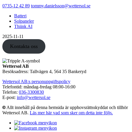
0735-12 42 89
tommy.danielsson@wettersol.se
Batteri
Solpaneler
Thiink AI
2025-11-11
Kontakta oss
Wettersol AB
Besöksadress: Tallvägen 4, 564 35 Bankeryd
Wettersol AB:s personuppgiftspolicy
Telefontid: måndag-fredag 08:00-16:00
Telefon:
036-3300830
E-post:
info@wettersol.se
Allt innehåll på denna hemsida är upphovsrättsskyddat och tillhör
Wettersol AB.
Läs mer här vad som sker om detta inte följs.