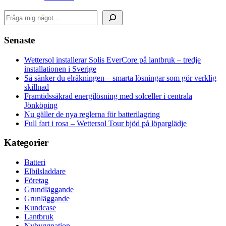
Sök
Senaste
Wettersol installerar Solis EverCore på lantbruk – tredje
installationen i Sverige
Så sänker du elräkningen – smarta lösningar som gör verklig
skillnad
Framtidssäkrad energilösning med solceller i centrala
Jönköping
Nu gäller de nya reglerna för batterilagring
Full fart i rosa – Wettersol Tour bjöd på löparglädje
Kategorier
Batteri
Elbilsladdare
Företag
Grundläggande
Grunläggande
Kundcase
Lantbruk
Nybyggnation