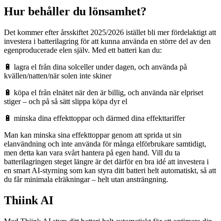
Hur behåller du lönsamhet?
Det kommer efter årsskiftet 2025/2026 istället bli mer fördelaktigt att
investera i batterilagring för att kunna använda en större del av den
egenproducerade elen själv. Med ett batteri kan du:
🔋 lagra el från dina solceller under dagen, och använda på
kvällen/natten/när solen inte skiner
🔋 köpa el från elnätet när den är billig, och använda när elpriset
stiger – och på så sätt slippa köpa dyr el
🔋 minska dina effekttoppar och därmed dina effekttariffer
Man kan minska sina effekttoppar genom att sprida ut sin
elanvändning och inte använda för många elförbrukare samtidigt,
men detta kan vara svårt hantera på egen hand. Vill du ta
batterilagringen steget längre är det därför en bra idé att investera i
en smart AI-styrning som kan styra ditt batteri helt automatiskt, så att
du får minimala elräkningar – helt utan ansträngning.
Thiink AI