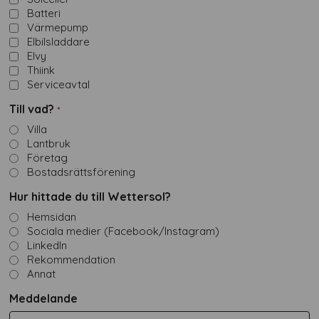
Batteri
Värmepump
Elbilsladdare
Elvy
Thiink
Serviceavtal
Till vad?
*
Villa
Lantbruk
Företag
Bostadsrättsförening
Hur hittade du till Wettersol?
Hemsidan
Sociala medier (Facebook/Instagram)
LinkedIn
Rekommendation
Annat
Meddelande