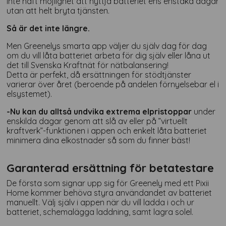
inte haft möjlighet att nyttja batteriet ens enstaka dagar
utan att helt bryta tjänsten.
Så är det inte längre.
Men Greenelys smarta app väljer du själv dag för dag
om du vill låta batteriet arbeta för dig själv eller låna ut
det till Svenska Kraftnät för nätbalansering!
Detta är perfekt, då ersättningen för stödtjänster
varierar över året (beroende på andelen förnyelsebar el i
elsystemet).
-Nu kan du alltså undvika extrema elpristoppar
under
enskilda dagar genom att slå av eller på ”virtuellt
kraftverk”-funktionen i appen och enkelt låta batteriet
minimera dina elkostnader så som du finner bäst!
Garanterad ersättning för betatestare
De första som signar upp sig för Greenely med ett Pixii
Home kommer behöva styra användandet av batteriet
manuellt. Välj själv i appen när du vill ladda i och ur
batteriet, schemalägga laddning, samt lagra solel.