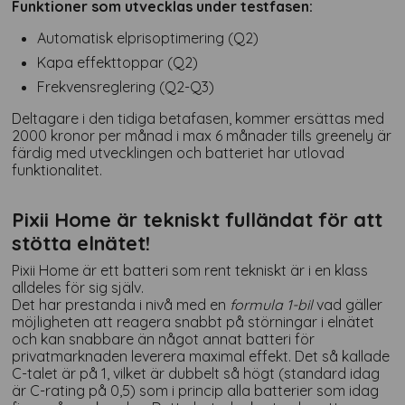
Funktioner som utvecklas under testfasen:
Automatisk elprisoptimering (Q2)
Kapa effekttoppar (Q2)
Frekvensreglering (Q2-Q3)
Deltagare i den tidiga betafasen, kommer ersättas med
2000 kronor per månad i max 6 månader tills greenely är
färdig med utvecklingen och batteriet har utlovad
funktionalitet.
Pixii Home är tekniskt fulländat för att
stötta elnätet!
Pixii Home är ett batteri som rent tekniskt är i en klass
alldeles för sig själv.
Det har prestanda i nivå med en
formula 1-bil
vad gäller
möjligheten att reagera snabbt på störningar i elnätet
och kan snabbare än något annat batteri för
privatmarknaden leverera maximal effekt. Det så kallade
C-talet är på 1, vilket är dubbelt så högt (standard idag
är C-rating på 0,5) som i princip alla batterier som idag