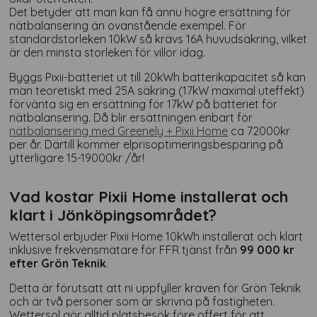
Det betyder att man kan få ännu högre ersättning för
nätbalansering än ovanstående exempel. För
standardstorleken 10kW så krävs 16A huvudsäkring, vilket
är den minsta storleken för villor idag.
Byggs Pixii-batteriet ut till 20kWh batterikapacitet så kan
man teoretiskt med 25A säkring (17kW maximal uteffekt)
förvänta sig en ersättning för 17kW på batteriet för
nätbalansering. Då blir ersättningen enbart för
nätbalansering med Greenely + Pixii Home
ca 72000kr
per år. Därtill kommer elprisoptimeringsbesparing på
ytterligare 15-19000kr /år!
Vad kostar Pixii Home installerat och
klart i Jönköpingsområdet?
Wettersol erbjuder Pixii Home 10kWh installerat och klart
inklusive frekvensmätare för FFR tjänst från
99 000 kr
efter Grön Teknik
.
Detta är förutsatt att ni uppfyller kraven för Grön Teknik
och är två personer som är skrivna på fastigheten.
Wettersol gör alltid platsbesök före offert för att