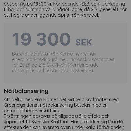
besparing på 19300 kr. För boende i SE3, som Jönköping
tillhör bör summan vara något lägre, då SE4 generellt har
ett högre underliggande elpris från Nordool.
Baserat på data från Konsumenternas
energimarknadsbyrå med historiska kostnaden
för 2023 på 218 Öre/kWh (Kombinerade
nätavgifter och elpris i södra Sverige)
Nätbalansering
Att delta med Pixii Home i det virtuella kraftnätet med
Greenelys tjänst nätbalansering betalas med en
betydligt högre ersättning.
Ersättningen baseras på tillgodoställd effekt och
kapacitet till Svenska Kraftnät. Här utmärker sig Pixii då
effekten den kan leverera även under kalla förhållanden