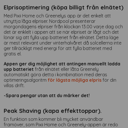
Elprisoptimering (köpa billigt från elnätet)
Med Pixii Home och Greenelys app är det enkelt att
utnyttja låga elpriser. Nordpool presenterar
morgondagens elpriser från klockan 13.00 varje dag och
det är enklelt i appen att se när elpriset är lågt och det
lönar sig att fylla upp batteriet från elnätet. Detta läge
är mest relevant under vinterhalvåret då solcellerna inte
ger tillräckligt med energi för att fylla batteriet med
gratis el.
Appen ger dig möjlighet att antingen manuellt ladda
upp batteriet
från elnätet eller låta Greenely
automatiskt göra detta i kombination med deras
optimeringsalgoritm
för lägsta möjliga elpris
för din
villas drift.
-Spara pengar utan att du märker det!
Peak Shaving (kapa effekttoppar).
En funktion som kommer bli mycket användbar
framöver, som Pixii Home och Greenely-appen är redo